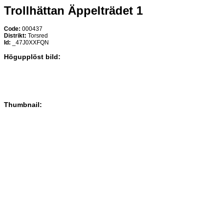
Trollhättan Äppelträdet 1
Code:
000437
Distrikt:
Torsred
Id:
_47J0XXFQN
Högupplöst bild:
Thumbnail: