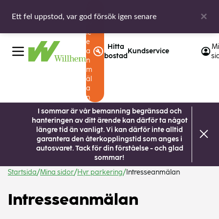
S
e
×
Ett fel uppstod, var god försök igen senare
rv
ic
e
Hitta
M
a
Kundservice
bostad
si
n
m
äl
a
n
I sommar är vår bemanning begränsad och
hanteringen av ditt ärende kan därför ta något
längre tid än vanligt. Vi kan därför inte alltid
garantera den återkopplingstid som anges i
autosvaret. Tack för din förståelse - och glad
sommar!
Startsida
Mina sidor
Hyr parkering
Intresseanmälan
Intresseanmälan