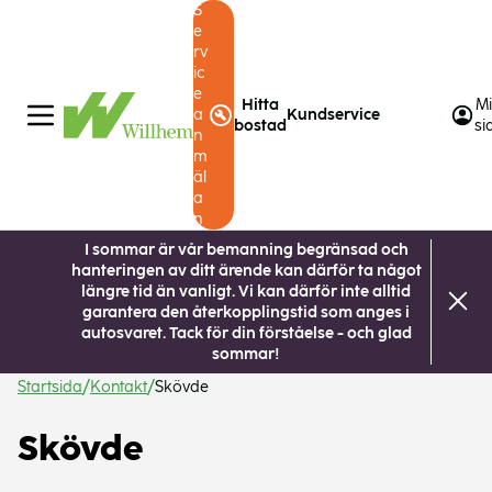
S
e
rv
ic
e
Hitta
M
a
Kundservice
bostad
si
n
m
äl
a
n
I sommar är vår bemanning begränsad och
hanteringen av ditt ärende kan därför ta något
längre tid än vanligt. Vi kan därför inte alltid
garantera den återkopplingstid som anges i
autosvaret. Tack för din förståelse - och glad
sommar!
Startsida
Kontakt
Skövde
Skövde