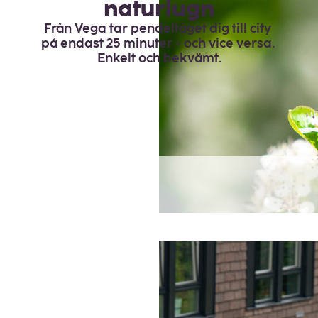
naturlugn
Från Vega tar pendeltåget dig till city 
på endast 25 minuter - och vice versa. 
Enkelt och bekvämt.