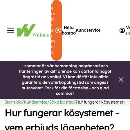
S
e
rv
ic
e
Hitta
M
a
Kundservice
bostad
si
n
m
äl
a
n
I sommar är vår bemanning begränsad och
hanteringen av ditt ärende kan därför ta något
längre tid än vanligt. Vi kan därför inte alltid
garantera den återkopplingstid som anges i
autosvaret. Tack för din förståelse - och glad
sommar!
Startsida
Kundservice
Söka bostad
Hur fungerar kösystemet -...
Hur fungerar kösystemet -
vem erbjuds lägenheten?