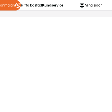
eanmälan
Hitta bostad
Kundservice
Mina sidor