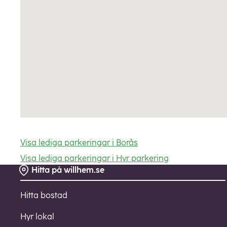
Visa lediga parkeringar i Borås
Visa lediga parkeringar i Hyr parkering
Hitta på willhem.se
Sidfot
Hitta bostad
Hyr lokal