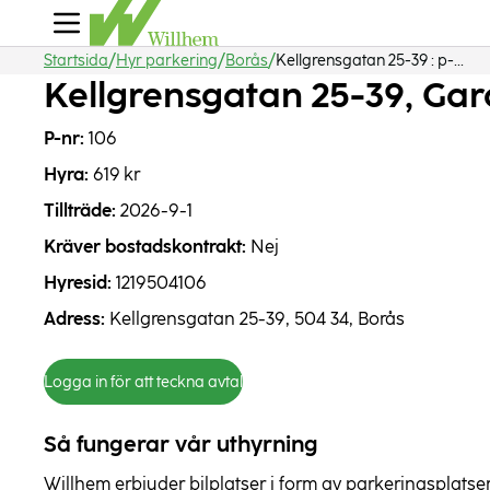
Startsida
Hyr parkering
Borås
Kellgrensgatan 25-39 : p-...
Kellgrensgatan 25-39, Gar
P-nr:
106
Hyra:
619 kr
Tillträde:
2026-9-1
Kräver bostadskontrakt:
Nej
Hyresid:
1219504106
Adress:
Kellgrensgatan 25-39, 504 34, Borås
Logga in för att teckna avtal
Så fungerar vår uthyrning
Willhem erbjuder bilplatser i form av parkeringsplatser,