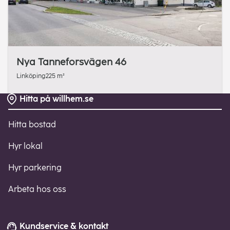
Nya Tanneforsvägen 46
Linköping
225 m²
Hitta på willhem.se
Sidfot
Hitta bostad
Hyr lokal
Hyr parkering
Arbeta hos oss
Kundservice & kontakt