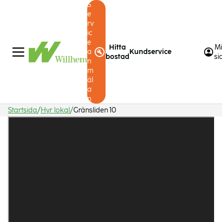
S
e
rv
ic
e
Hitta
M
a
Kundservice
bostad
si
n
m
äl
a
n
Startsida
Hyr lokal
Gränsliden 10