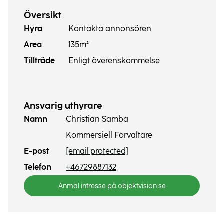
Översikt
Hyra
Kontakta annonsören
Area
135m²
Tillträde
Enligt överenskommelse
Ansvarig uthyrare
Namn
Christian Samba
Kommersiell Förvaltare
E-post
[email protected]
Telefon
+46729887132
Anmäl intresse på objektvision.se