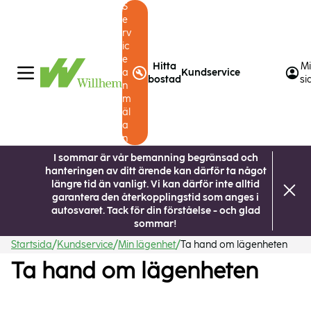
S
e
rv
ic
e
Hitta
M
a
Kundservice
bostad
si
n
m
äl
a
n
I sommar är vår bemanning begränsad och
hanteringen av ditt ärende kan därför ta något
längre tid än vanligt. Vi kan därför inte alltid
garantera den återkopplingstid som anges i
autosvaret. Tack för din förståelse - och glad
sommar!
Startsida
Kundservice
Min lägenhet
Ta hand om lägenheten
Ta hand om lägenheten